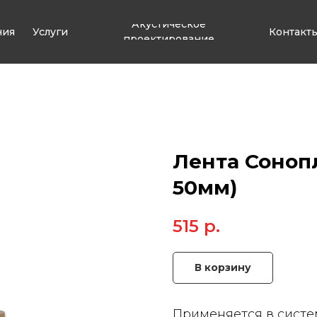
Акустическое
ния
Услуги
Контакт
проектирование
Лента Сонопл
50мм)
515
р.
В корзину
Применяется в систе