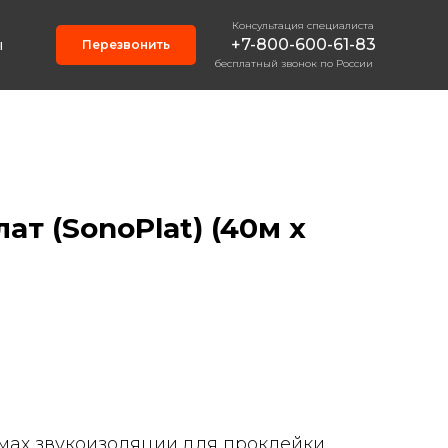
Консультация специалиста
+7-800-600-61-83
ы
Перезвонить
бесплатный звонок по России
ат (SonoPlat) (40м х
мах звукоизоляции для проклейки