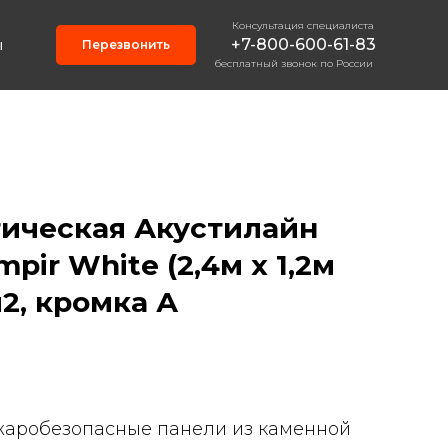
Консультация специалиста
+7-800-600-61-83
ы
Перезвонить
бесплатный звонок по России
тическая Акустилайн
mpir White (2,4м х 1,2м
м2, кромка А
пожаробезопасные панели из каменной