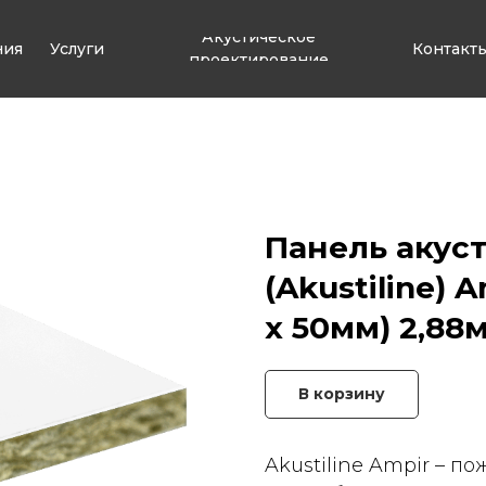
Акустическое
ния
Услуги
Контакт
проектирование
Панель акус
(Akustiline) A
х 50мм) 2,88
В корзину
Akustiline Ampir – 